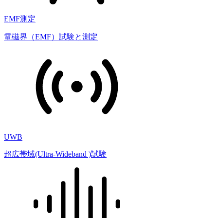
EMF測定
電磁界（EMF）試験と測定
UWB
超広帯域(Ultra-Wideband )試験