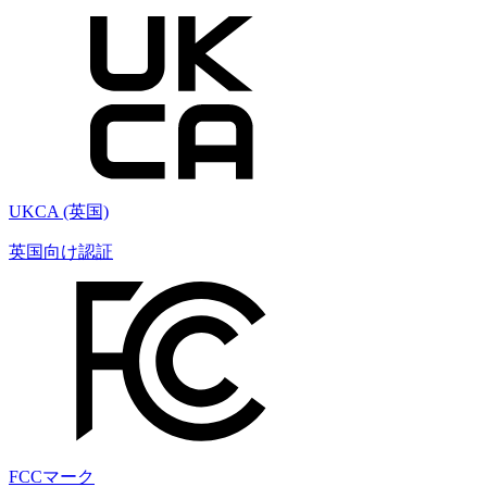
UKCA (英国)
英国向け認証
FCCマーク