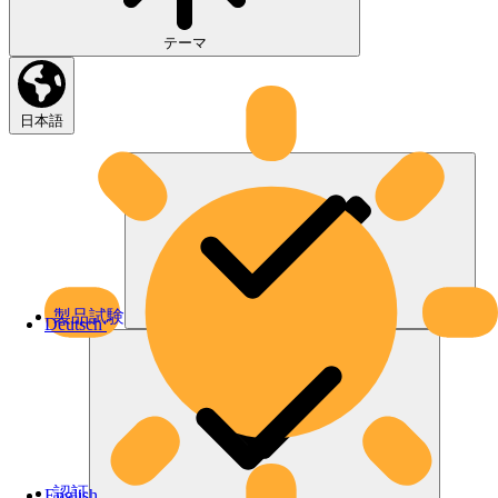
テーマ
日本語
製品試験
Deutsch
認証
English