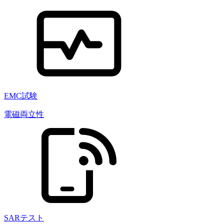
EMC試験
電磁両立性
SARテスト