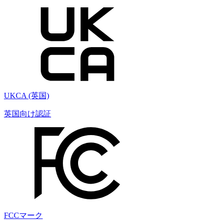
UKCA (英国)
英国向け認証
FCCマーク