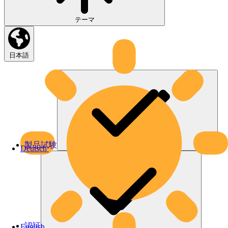
テーマ
日本語
製品試験
Deutsch
認証
English