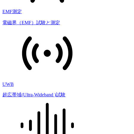
EMF測定
電磁界（EMF）試験と測定
UWB
超広帯域(Ultra-Wideband )試験