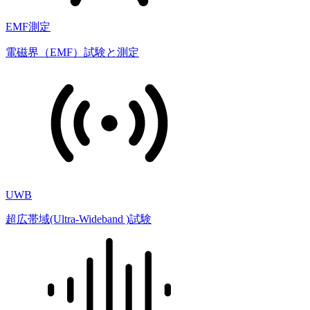
EMF測定
電磁界（EMF）試験と測定
UWB
超広帯域(Ultra-Wideband )試験