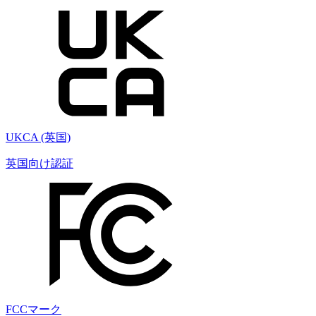
UKCA (英国)
英国向け認証
FCCマーク