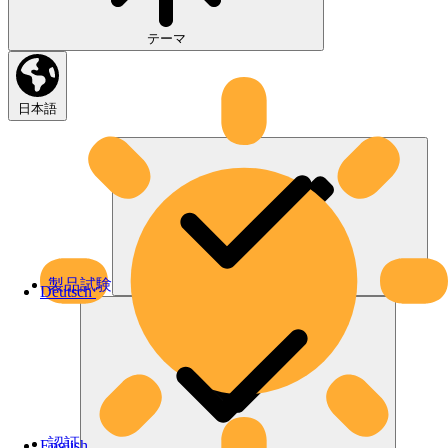
テーマ
日本語
製品試験
Deutsch
認証
English