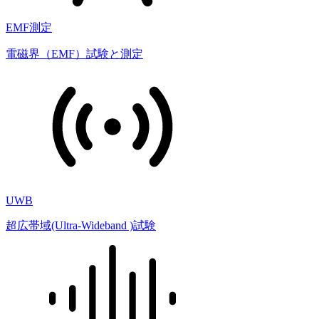
EMF測定
電磁界（EMF）試験と測定
UWB
超広帯域(Ultra-Wideband )試験