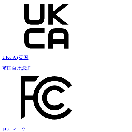
UKCA (英国)
英国向け認証
FCCマーク