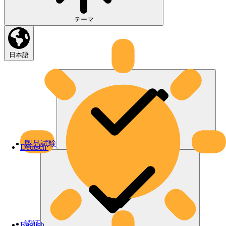
テーマ
日本語
製品試験
Deutsch
認証
English