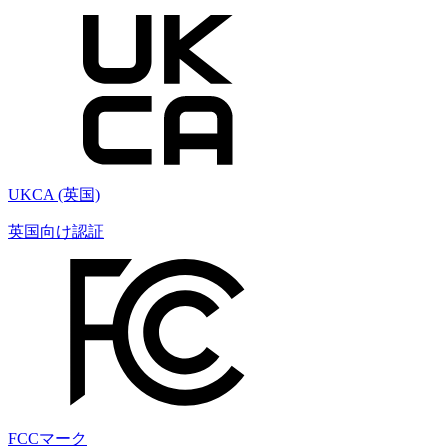
UKCA (英国)
英国向け認証
FCCマーク