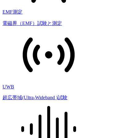
EMF測定
電磁界（EMF）試験と測定
UWB
超広帯域(Ultra-Wideband )試験