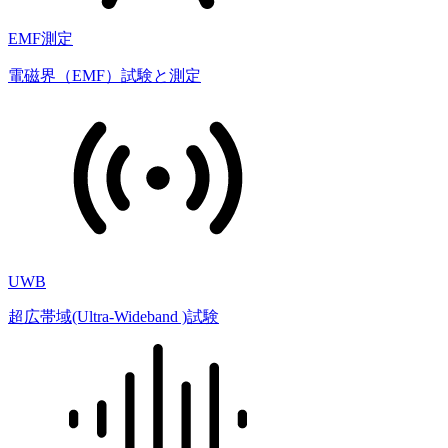
EMF測定
電磁界（EMF）試験と測定
UWB
超広帯域(Ultra-Wideband )試験