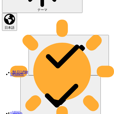
テーマ
日本語
製品試験
Deutsch
認証
English