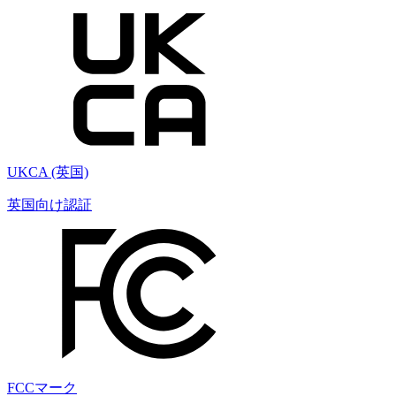
UKCA (英国)
英国向け認証
FCCマーク