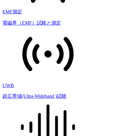
EMF測定
電磁界（EMF）試験と測定
UWB
超広帯域(Ultra-Wideband )試験