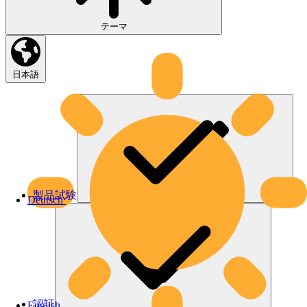
テーマ
日本語
製品試験
Deutsch
認証
English