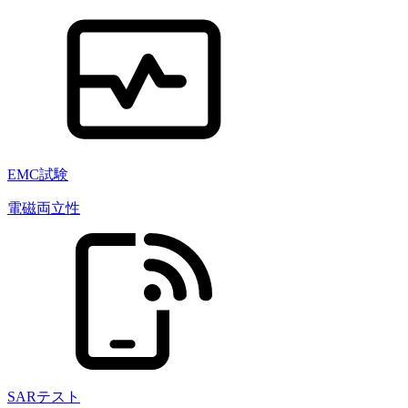
EMC試験
電磁両立性
SARテスト