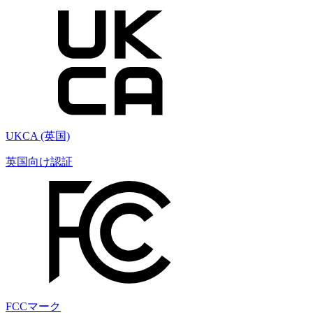
UKCA (英国)
英国向け認証
FCCマーク