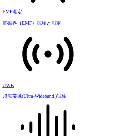
EMF測定
電磁界（EMF）試験と測定
UWB
超広帯域(Ultra-Wideband )試験