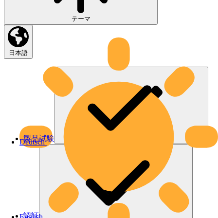
テーマ
日本語
製品試験
Deutsch
認証
English