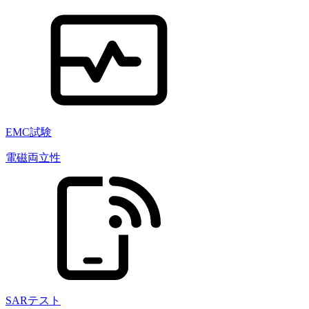
EMC試験
電磁両立性
SARテスト