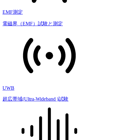
EMF測定
電磁界（EMF）試験と測定
UWB
超広帯域(Ultra-Wideband )試験