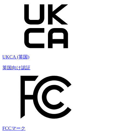
UKCA (英国)
英国向け認証
FCCマーク