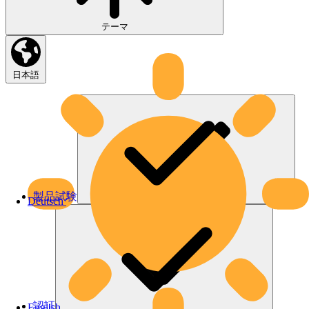
テーマ
日本語
製品試験
Deutsch
認証
English