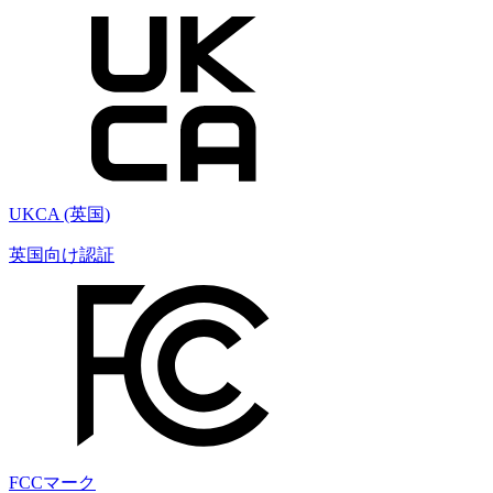
UKCA (英国)
英国向け認証
FCCマーク