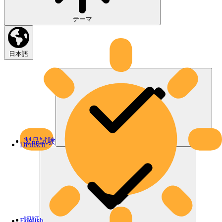
テーマ
日本語
製品試験
Deutsch
認証
English