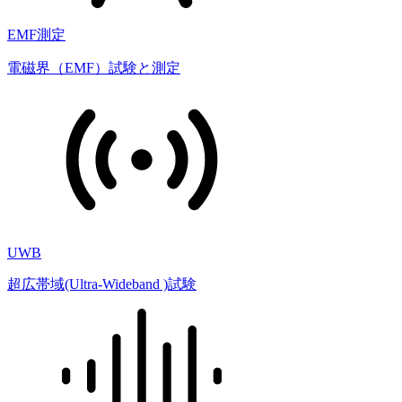
EMF測定
電磁界（EMF）試験と測定
UWB
超広帯域(Ultra-Wideband )試験