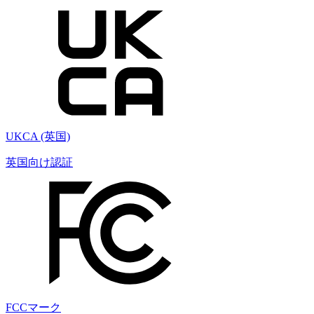
UKCA (英国)
英国向け認証
FCCマーク