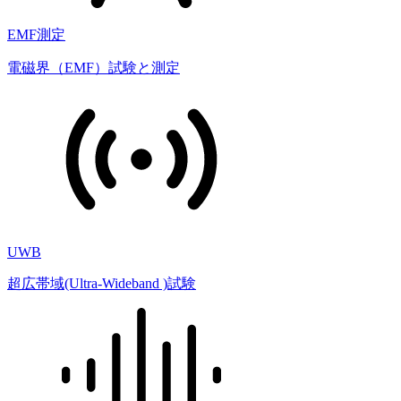
EMF測定
電磁界（EMF）試験と測定
UWB
超広帯域(Ultra-Wideband )試験