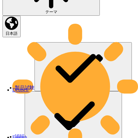
テーマ
日本語
製品試験
Deutsch
認証
English