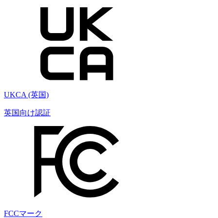
UKCA (英国)
英国向け認証
FCCマーク