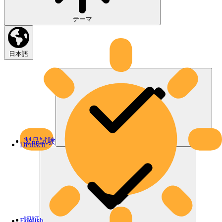
テーマ
日本語
製品試験
Deutsch
認証
English