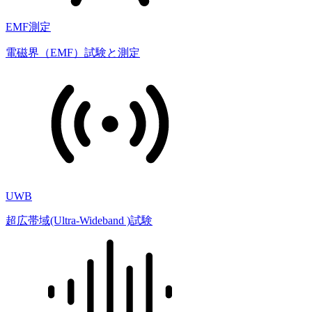
EMF測定
電磁界（EMF）試験と測定
UWB
超広帯域(Ultra-Wideband )試験