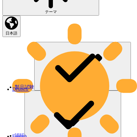
テーマ
日本語
製品試験
Deutsch
認証
English