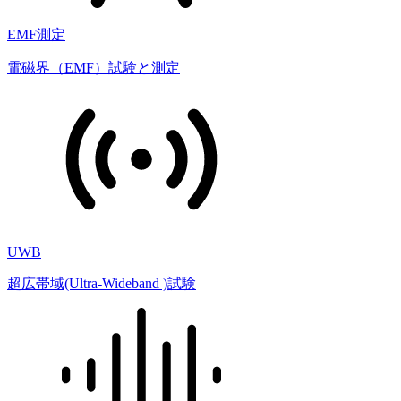
EMF測定
電磁界（EMF）試験と測定
UWB
超広帯域(Ultra-Wideband )試験