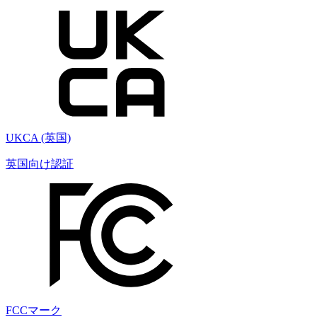
UKCA (英国)
英国向け認証
FCCマーク