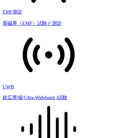
EMF測定
電磁界（EMF）試験と測定
UWB
超広帯域(Ultra-Wideband )試験