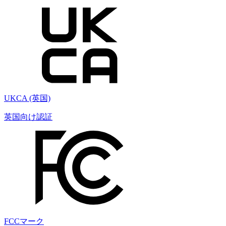
UKCA (英国)
英国向け認証
FCCマーク