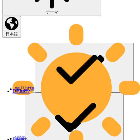
テーマ
日本語
製品試験
Deutsch
認証
English