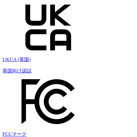
UKCA (英国)
英国向け認証
FCCマーク