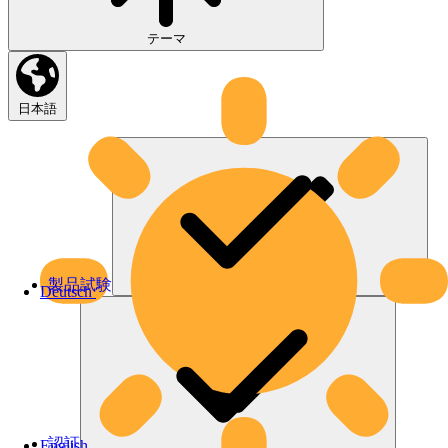
テーマ
日本語
製品試験
Deutsch
認証
English