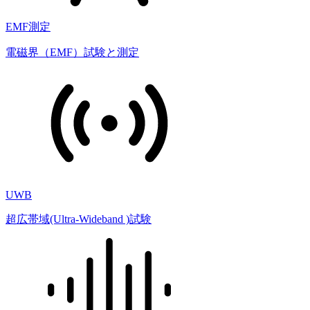
EMF測定
電磁界（EMF）試験と測定
UWB
超広帯域(Ultra-Wideband )試験