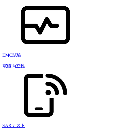
EMC試験
電磁両立性
SARテスト