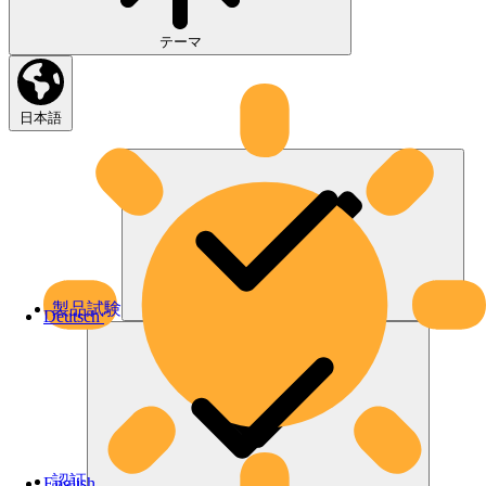
テーマ
日本語
製品試験
Deutsch
認証
English