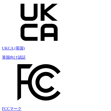
UKCA (英国)
英国向け認証
FCCマーク