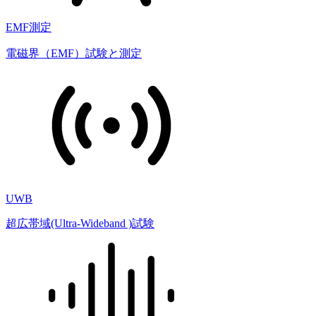
EMF測定
電磁界（EMF）試験と測定
UWB
超広帯域(Ultra-Wideband )試験