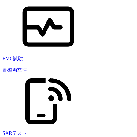
EMC試験
電磁両立性
SARテスト