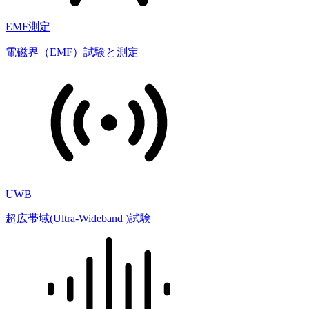
EMF測定
電磁界（EMF）試験と測定
UWB
超広帯域(Ultra-Wideband )試験