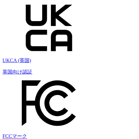
UKCA (英国)
英国向け認証
FCCマーク