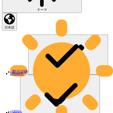
テーマ
日本語
製品試験
Deutsch
認証
English