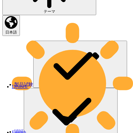
テーマ
日本語
製品試験
Deutsch
認証
English