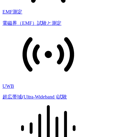
EMF測定
電磁界（EMF）試験と測定
UWB
超広帯域(Ultra-Wideband )試験