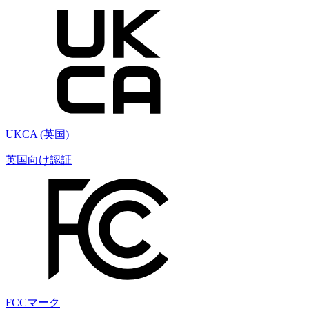
UKCA (英国)
英国向け認証
FCCマーク