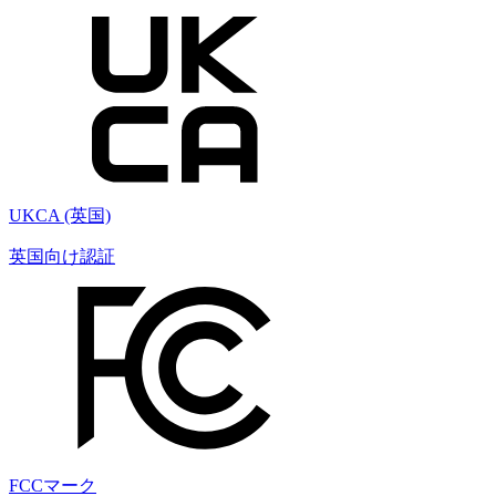
UKCA (英国)
英国向け認証
FCCマーク