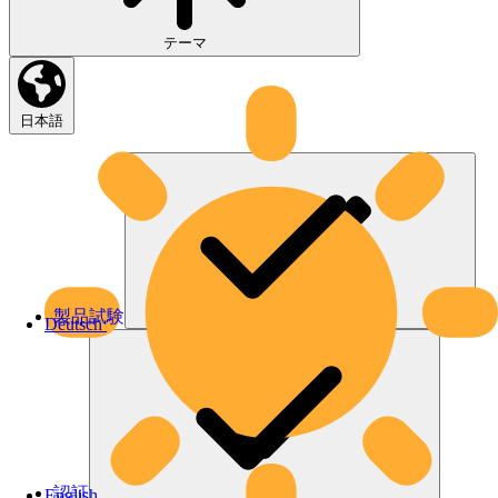
テーマ
日本語
製品試験
Deutsch
認証
English