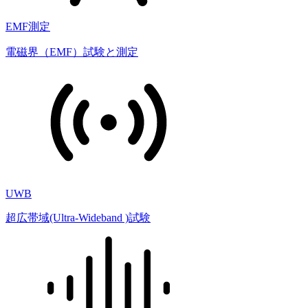
EMF測定
電磁界（EMF）試験と測定
UWB
超広帯域(Ultra-Wideband )試験