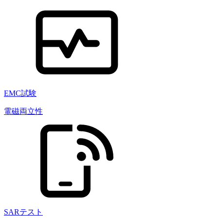
EMC試験
電磁両立性
SARテスト