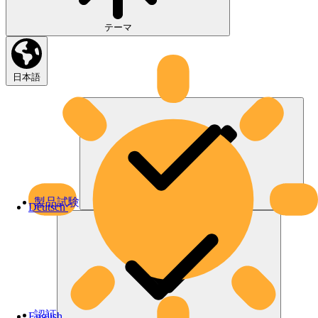
テーマ
日本語
製品試験
Deutsch
認証
English