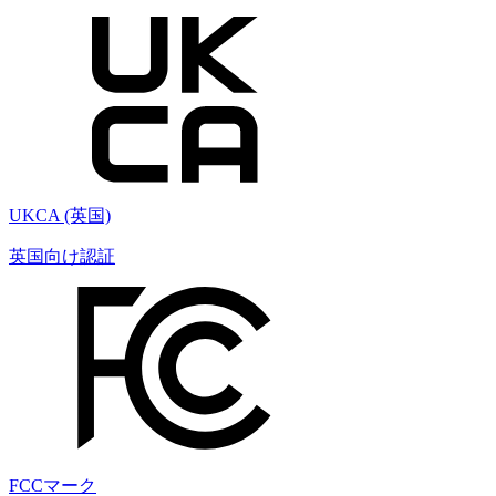
UKCA (英国)
英国向け認証
FCCマーク