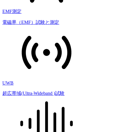
EMF測定
電磁界（EMF）試験と測定
UWB
超広帯域(Ultra-Wideband )試験