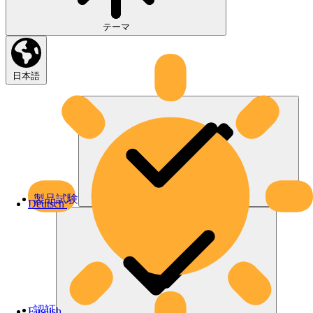
テーマ
日本語
製品試験
Deutsch
認証
English