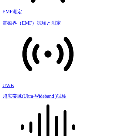
EMF測定
電磁界（EMF）試験と測定
UWB
超広帯域(Ultra-Wideband )試験