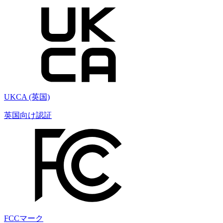
UKCA (英国)
英国向け認証
FCCマーク