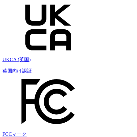
UKCA (英国)
英国向け認証
FCCマーク