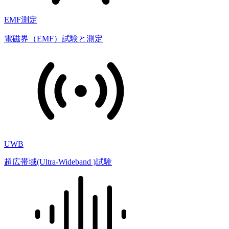
EMF測定
電磁界（EMF）試験と測定
UWB
超広帯域(Ultra-Wideband )試験