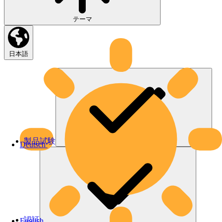
テーマ
日本語
製品試験
Deutsch
認証
English