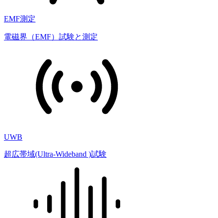
EMF測定
電磁界（EMF）試験と測定
UWB
超広帯域(Ultra-Wideband )試験