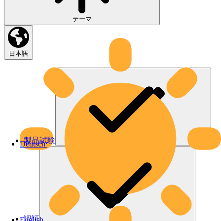
テーマ
日本語
製品試験
Deutsch
認証
English