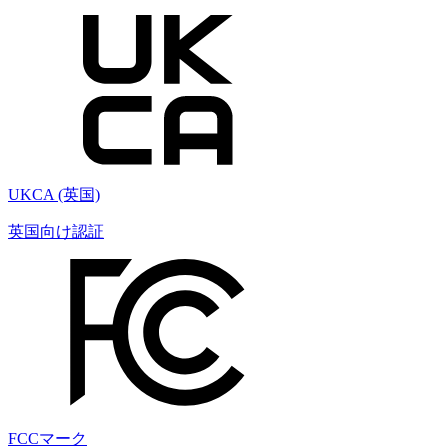
UKCA (英国)
英国向け認証
FCCマーク