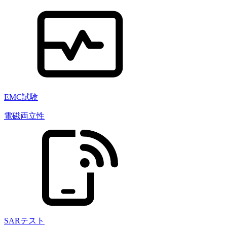
EMC試験
電磁両立性
SARテスト