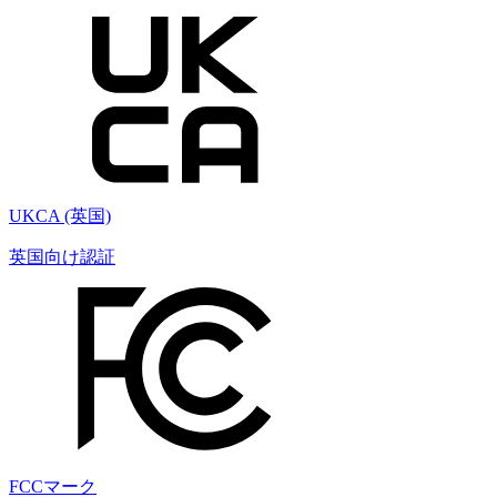
UKCA (英国)
英国向け認証
FCCマーク