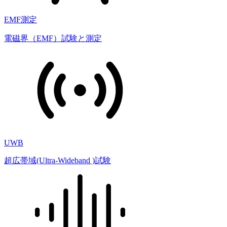
EMF測定
電磁界（EMF）試験と測定
UWB
超広帯域(Ultra-Wideband )試験