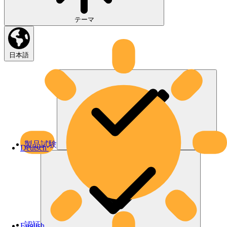
テーマ
日本語
製品試験
Deutsch
認証
English