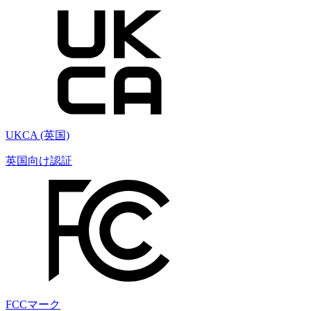
UKCA (英国)
英国向け認証
FCCマーク