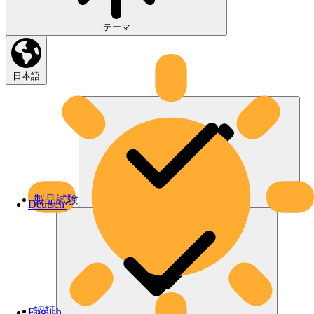
テーマ
日本語
製品試験
Deutsch
認証
English