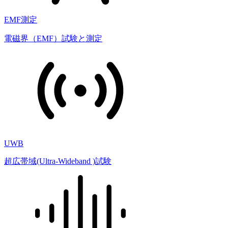
EMF測定
電磁界（EMF）試験と測定
UWB
超広帯域(Ultra-Wideband )試験