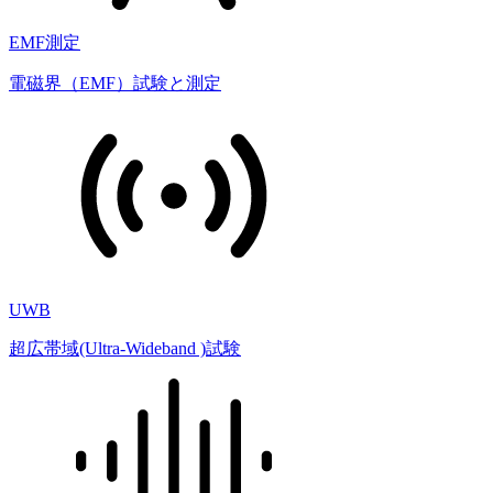
EMF測定
電磁界（EMF）試験と測定
UWB
超広帯域(Ultra-Wideband )試験