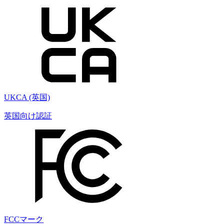
UKCA (英国)
英国向け認証
FCCマーク