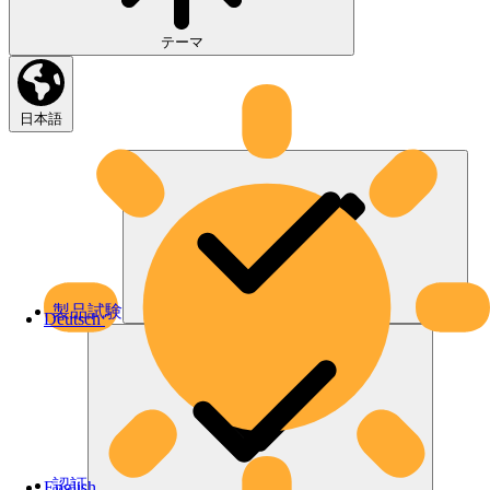
テーマ
日本語
製品試験
Deutsch
認証
English