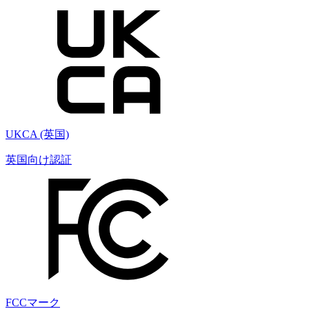
UKCA (英国)
英国向け認証
FCCマーク