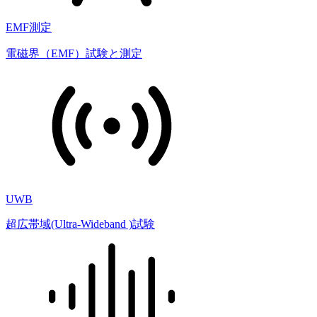
EMF測定
電磁界（EMF）試験と測定
UWB
超広帯域(Ultra-Wideband )試験