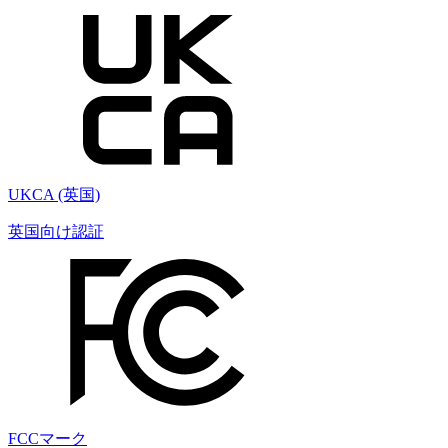
UKCA (英国)
英国向け認証
FCCマーク