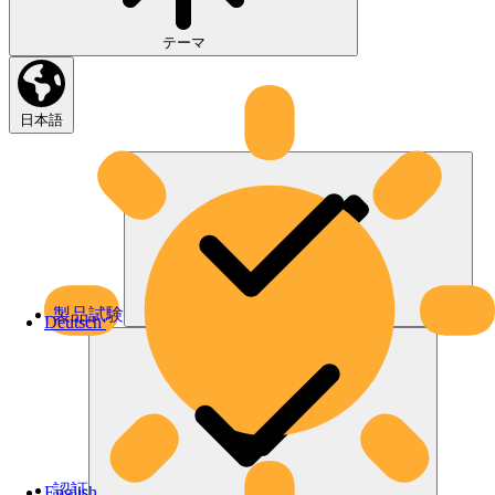
テーマ
日本語
製品試験
Deutsch
認証
English