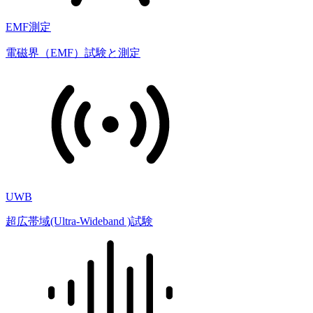
EMF測定
電磁界（EMF）試験と測定
UWB
超広帯域(Ultra-Wideband )試験